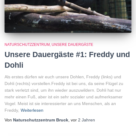
NATURSCHUTZZENTRUM
UNSERE DAUERGÄSTE
Unsere Dauergäste #1: Freddy und
Dohli
Als erstes dürfen wir euch unsere Dohlen, Freddy (links) und
Dohli (rechts) vorstellen.Freddy ist bei uns, da seine Flügel zu
stark verletzt sind, um ihn wieder auszuwildern. Dohli hat nur
mehr einen Fuß, aber ist ein sehr sozialer und aufmerksamer
Vogel. Meist ist sie interessierter an uns Menschen, als an
Freddy,
Weiterlesen
Von
Naturschutzzentrum Bruck
, vor
2 Jahren