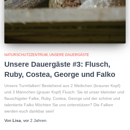
NATURSCHUTZZENTRUM
UNSERE DAUERGÄSTE
Unsere Dauergäste #3: Flusch,
Ruby, Costea, George und Falko
Unsere Turmfalken! Bestehend aus 2 Weibchen (brauner Kopf)
und 3 Männchen (grauer Kopf) Flusch: Sie ist unser kleinster und
flauschigster Falke, Ruby, Costea, George und der schöne und
talentierte Falko Möchten Sie uns unterstützen? Die Falken
werden euch dankbar sein!
Von
Lisa
, vor
2 Jahren