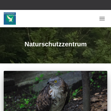
NAVIG
UMSC
Naturschutzzentrum