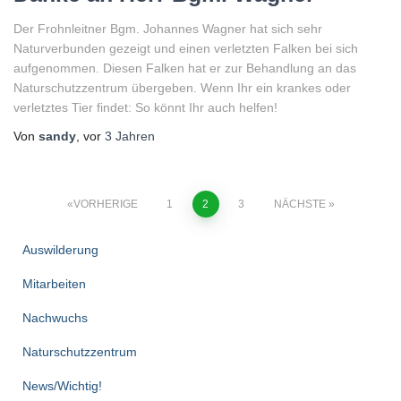
Der Frohnleitner Bgm. Johannes Wagner hat sich sehr
Naturverbunden gezeigt und einen verletzten Falken bei sich
aufgenommen. Diesen Falken hat er zur Behandlung an das
Naturschutzzentrum übergeben. Wenn Ihr ein krankes oder
verletztes Tier findet: So könnt Ihr auch helfen!
Von
sandy
, vor
3 Jahren
Seitennummerierung
VORHERIGE
1
2
3
NÄCHSTE
der
Auswilderung
Beiträge
Mitarbeiten
Nachwuchs
Naturschutzzentrum
News/Wichtig!