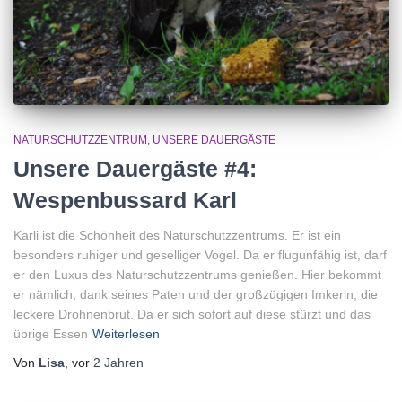
NATURSCHUTZZENTRUM
UNSERE DAUERGÄSTE
Unsere Dauergäste #4:
Wespenbussard Karl
Karli ist die Schönheit des Naturschutzzentrums. Er ist ein
besonders ruhiger und geselliger Vogel. Da er flugunfähig ist, darf
er den Luxus des Naturschutzzentrums genießen. Hier bekommt
er nämlich, dank seines Paten und der großzügigen Imkerin, die
leckere Drohnenbrut. Da er sich sofort auf diese stürzt und das
übrige Essen
Weiterlesen
Von
Lisa
, vor
2 Jahren