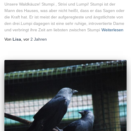
Unsere Waldkäuze! Stumpi , Strixi und Lumpi! Stumpi ist der
Mann des Hauses, was aber nicht heißt, dass er das Sagen oder
die Kraft hat. Er ist meist der aufgeregteste und ängstlichste von
den drei.Lumpi dagegen ist eine sehr ruhige, introvertierte Dame
und verbringt ihre Zeit am liebsten zwischen Stumpi
Weiterlesen
Von
Lisa
, vor
2 Jahren